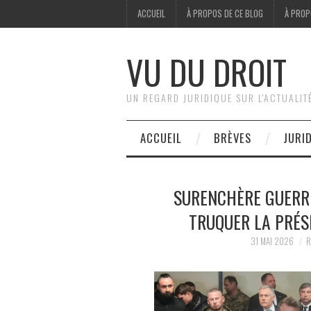
ACCUEIL
À PROPOS DE CE BLOG
À PROP
VU DU DROIT
UN REGARD JURIDIQUE SUR L'ACTUALIT
ACCUEIL
BRÈVES
JURI
SURENCHÈRE GUERR
TRUQUER LA PRÉS
31 MAI 2026
R