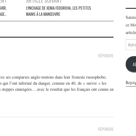
ENT
ARTICLE SUIVANT
VIR,
LYNCHAGE DE XENIA FEDOROVA, LES PETITES
AGE…
MAINS À LA MANŒUVRE
Saisi
ce blo
articl
Adres
e-
mail
RÉPONDRE
A
ivre ses comparses anglo-teutons dans leur frenesie russophobe;
Rejoi
isés qui l’ont informé du danger, comme en 40, de « suivre » les
s steppes enneigées….avec le resultat que les français ont connu en
RÉPONDRE