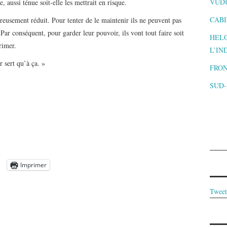
VUD
, aussi ténue soit-elle les mettrait en risque.
CABI
ereusement réduit. Pour tenter de le maintenir ils ne peuvent pas
Par conséquent, pour garder leur pouvoir, ils vont tout faire soit
HELO
rimer.
L’IN
r sert qu’à ça. »
FRON
SUD
Imprimer
Tweet