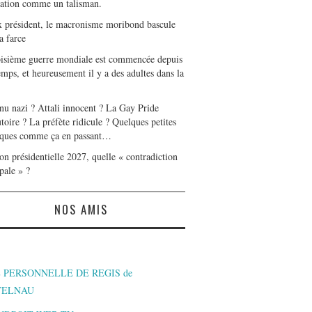
tation comme un talisman.
x président, le macronisme moribond bascule
a farce
oisième guerre mondiale est commencée depuis
mps, et heureusement il y a des adultes dans la
nu nazi ? Attali innocent ? La Gay Pride
toire ? La préfète ridicule ? Quelques petites
ques comme ça en passant…
on présidentielle 2027, quelle « contradiction
pale » ?
NOS AMIS
 PERSONNELLE DE REGIS de
TELNAU