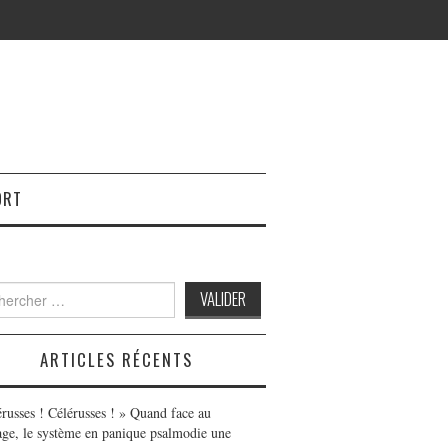
ORT
h
ARTICLES RÉCENTS
érusses ! Célérusses ! » Quand face au
age, le système en panique psalmodie une