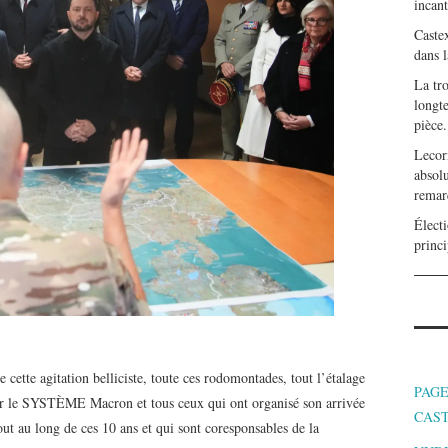
incan
Caste
dans l
La tr
longte
pièce.
Lecor
absolu
remar
Électi
princi
te cette agitation belliciste, toute ces rodomontades, tout l’étalage
PAGE
ver le SYSTÈME Macron et tous ceux qui ont organisé son arrivée
CAS
ut au long de ces 10 ans et qui sont coresponsables de la