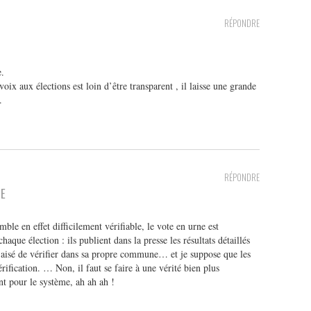
RÉPONDRE
e.
ix aux élections est loin d’être transparent , il laisse une grande
.
RÉPONDRE
TE
le en effet difficilement vérifiable, le vote en urne est
aque élection : ils publient dans la presse les résultats détaillés
sé de vérifier dans sa propre commune… et je suppose que les
rification. … Non, il faut se faire à une vérité bien plus
nt pour le système, ah ah ah !