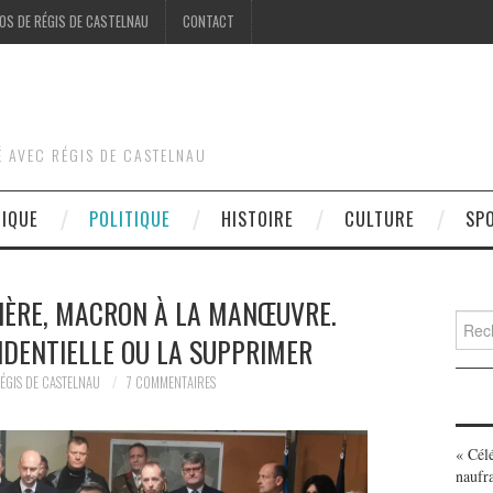
OS DE RÉGIS DE CASTELNAU
CONTACT
É AVEC RÉGIS DE CASTELNAU
DIQUE
POLITIQUE
HISTOIRE
CULTURE
SP
IÈRE, MACRON À LA MANŒUVRE.
Searc
IDENTIELLE OU LA SUPPRIMER
for:
ÉGIS DE CASTELNAU
7 COMMENTAIRES
« Cél
naufr