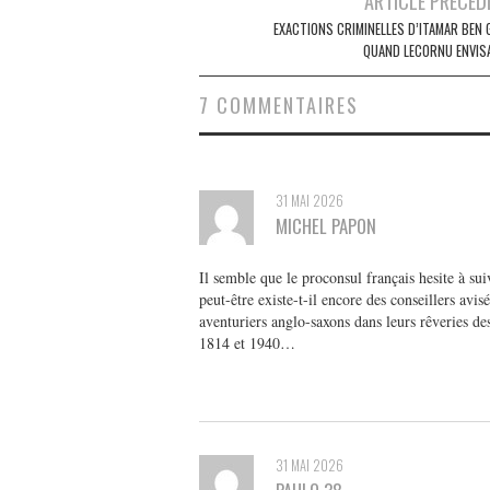
ARTICLE PRÉCÉD
navigation
EXACTIONS CRIMINELLES D’ITAMAR BEN G
QUAND LECORNU ENVIS
7 COMMENTAIRES
31 MAI 2026
MICHEL PAPON
Il semble que le proconsul français hesite à su
peut-être existe-t-il encore des conseillers av
aventuriers anglo-saxons dans leurs rêveries de
1814 et 1940…
31 MAI 2026