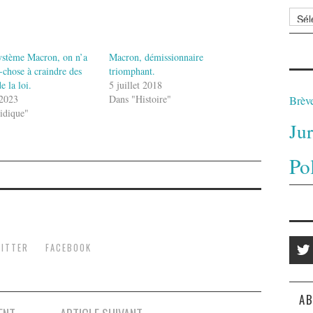
Archi
ystème Macron, on n’a
Macron, démissionnaire
-chose à craindre des
triomphant.
e la loi.
5 juillet 2018
 2023
Dans "Histoire"
Brèv
idique"
Ju
Po
ITTER
FACEBOOK
AB