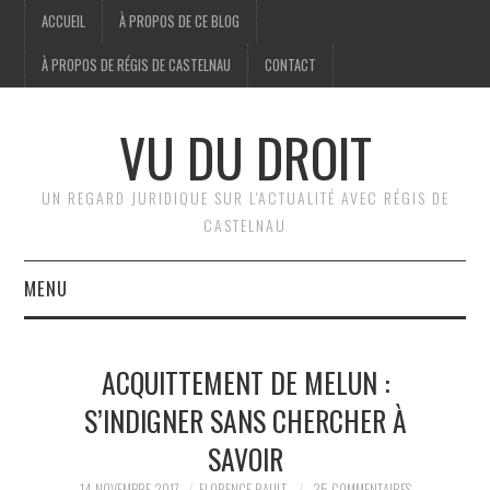
ACCUEIL
À PROPOS DE CE BLOG
À PROPOS DE RÉGIS DE CASTELNAU
CONTACT
VU DU DROIT
UN REGARD JURIDIQUE SUR L'ACTUALITÉ AVEC RÉGIS DE
CASTELNAU
MENU
ACCUEIL
ACQUITTEMENT DE MELUN :
BRÈVES
S’INDIGNER SANS CHERCHER À
SAVOIR
JURIDIQUE
14 NOVEMBRE 2017
FLORENCE RAULT
35 COMMENTAIRES