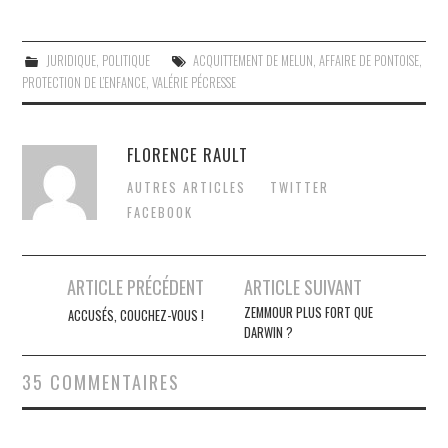
JURIDIQUE
,
POLITIQUE
ACQUITTEMENT DE MELUN
,
AFFAIRE DE PONTOISE
,
PROTECTION DE L’ENFANCE
,
VALÉRIE PÉCRESSE
FLORENCE RAULT
AUTRES ARTICLES
TWITTER
FACEBOOK
Post
ARTICLE PRÉCÉDENT
ARTICLE SUIVANT
navigation
ZEMMOUR PLUS FORT QUE
ACCUSÉS, COUCHEZ-VOUS !
DARWIN ?
35 COMMENTAIRES