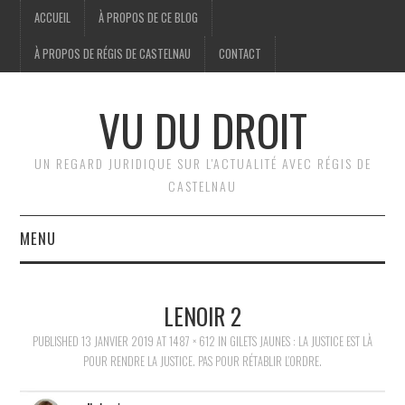
ACCUEIL
À PROPOS DE CE BLOG
À PROPOS DE RÉGIS DE CASTELNAU
CONTACT
VU DU DROIT
UN REGARD JURIDIQUE SUR L'ACTUALITÉ AVEC RÉGIS DE
CASTELNAU
MENU
ACCUEIL
LENOIR 2
BRÈVES
PUBLISHED
13 JANVIER 2019
AT
1487 × 612
IN
GILETS JAUNES : LA JUSTICE EST LÀ
POUR RENDRE LA JUSTICE. PAS POUR RÉTABLIR L’ORDRE.
JURIDIQUE