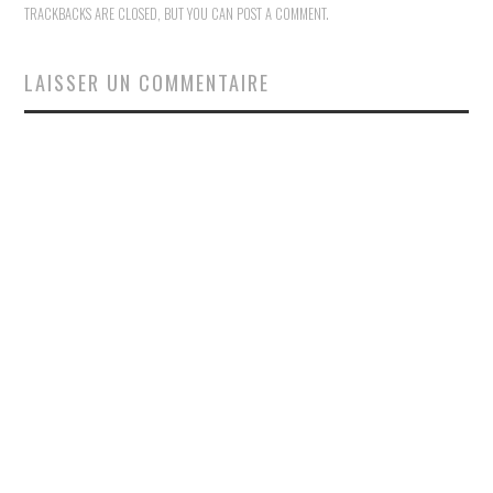
TRACKBACKS ARE CLOSED, BUT YOU CAN
POST A COMMENT
.
LAISSER UN COMMENTAIRE