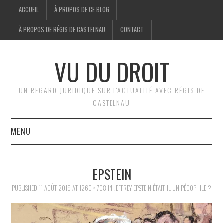
ACCUEIL
À PROPOS DE CE BLOG
À PROPOS DE RÉGIS DE CASTELNAU
CONTACT
VU DU DROIT
UN REGARD JURIDIQUE SUR L'ACTUALITÉ AVEC RÉGIS DE
CASTELNAU
MENU
ACCUEIL
EPSTEIN
BRÈVES
PUBLISHED
11 AOÛT 2019
AT
1260 × 708
IN
JEFFREY EPSTEIN ÉTAIT-IL UN PÉDOPHILE ?
JURIDIQUE