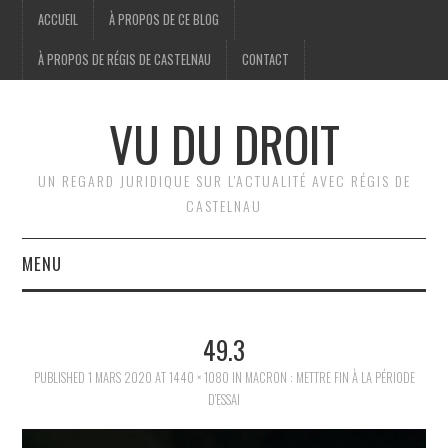
ACCUEIL
À PROPOS DE CE BLOG
À PROPOS DE RÉGIS DE CASTELNAU
CONTACT
VU DU DROIT
UN REGARD JURIDIQUE SUR L'ACTUALITÉ AVEC RÉGIS DE
CASTELNAU
MENU
ACCUEIL
49.3
BRÈVES
PUBLISHED
1 MARS 2020
AT
1440 × 1080
IN
MACRON : METTRE FIN À LA PÉRIODE
D’ESSAI
JURIDIQUE