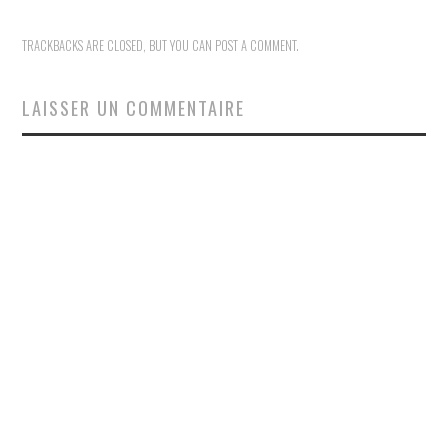
TRACKBACKS ARE CLOSED, BUT YOU CAN
POST A COMMENT
.
LAISSER UN COMMENTAIRE