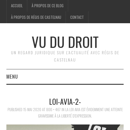
ACCUEIL
À PROPOS DE CE BLOG
À PROPOS DE RÉGIS DE CASTELNAU
CONTACT
VU DU DROIT
UN REGARD JURIDIQUE SUR L'ACTUALITÉ AVEC RÉGIS DE
CASTELNAU
MENU
ACCUEIL
LOI-AVIA-2-
BRÈVES
PUBLISHED
15 MAI 2020
AT
800 × 467
IN
LA LOI AVIA EST ÉVIDEMMENT UNE ATTEINTE
GRAVISSIME À LA LIBERTÉ D’EXPRESSION.
JURIDIQUE