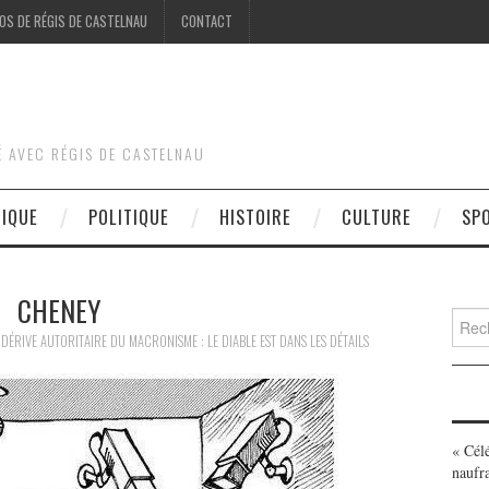
OS DE RÉGIS DE CASTELNAU
CONTACT
É AVEC RÉGIS DE CASTELNAU
DIQUE
POLITIQUE
HISTOIRE
CULTURE
SP
CHENEY
Searc
for:
N
DÉRIVE AUTORITAIRE DU MACRONISME : LE DIABLE EST DANS LES DÉTAILS
« Cél
naufr