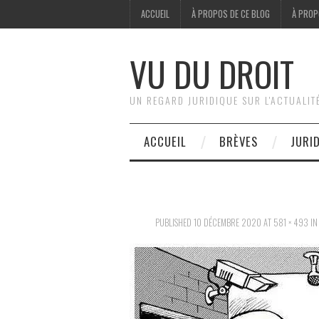
ACCUEIL
À PROPOS DE CE BLOG
À PROP
VU DU DROIT
UN REGARD JURIDIQUE SUR L'ACTUALIT
ACCUEIL
BRÈVES
JURI
PUBLISHED
10 DÉCEMBRE 2020
AT
581 × 493
I