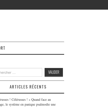
ORT
h
ARTICLES RÉCENTS
érusses ! Célérusses ! » Quand face au
age, le système en panique psalmodie une