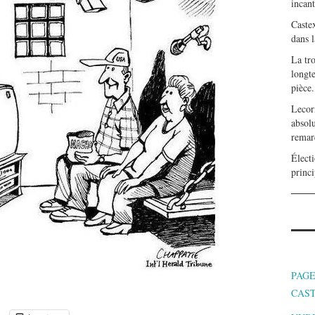
incan
Caste
dans l
La tr
longte
pièce.
Lecor
absolu
remar
Électi
princi
PAGE
CAS