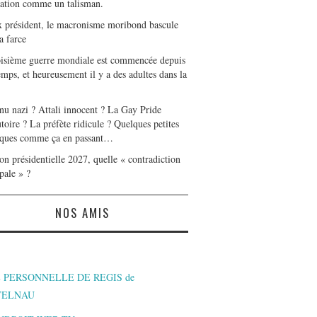
tation comme un talisman.
x président, le macronisme moribond bascule
a farce
oisième guerre mondiale est commencée depuis
mps, et heureusement il y a des adultes dans la
nu nazi ? Attali innocent ? La Gay Pride
toire ? La préfète ridicule ? Quelques petites
ques comme ça en passant…
on présidentielle 2027, quelle « contradiction
pale » ?
NOS AMIS
 PERSONNELLE DE REGIS de
TELNAU