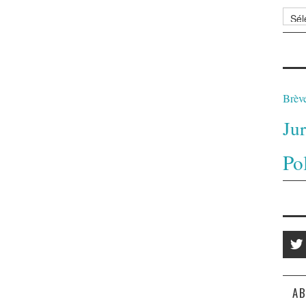
Archi
Brèv
Ju
Po
AB