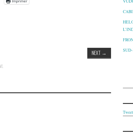
VUD
Imprimer
CABI
HELO
L’IN
FRON
SUD
NEXT
→
NT
.
Tweet