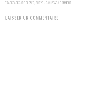
TRACKBACKS ARE CLOSED, BUT YOU CAN
POST A COMMENT
.
LAISSER UN COMMENTAIRE