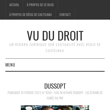
ACCUEIL
À PROPOS DE CE BLOG
À PROPOS DE RÉGIS DE CASTELNAU
CONTACT
VU DU DROIT
UN REGARD JURIDIQUE SUR L'ACTUALITÉ AVEC RÉGIS DE
CASTELNAU
MENU
ACCUEIL
DUSSOPT
BRÈVES
PUBLISHED
10 FÉVRIER 2023
AT
1000 × 500
IN
AFFAIRE DUSSOPT : LES ÉCRANS DE
FUMÉE DU PNF
JURIDIQUE