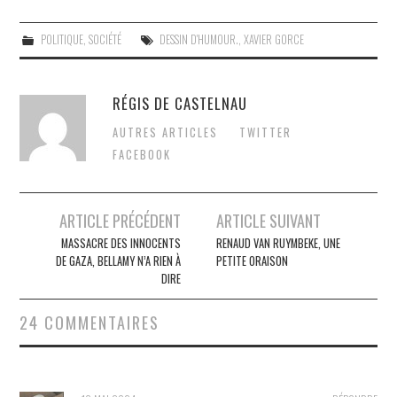
POLITIQUE
,
SOCIÉTÉ
DESSIN D'HUMOUR.
,
XAVIER GORCE
RÉGIS DE CASTELNAU
AUTRES ARTICLES
TWITTER
FACEBOOK
Post
ARTICLE PRÉCÉDENT
ARTICLE SUIVANT
navigation
MASSACRE DES INNOCENTS
RENAUD VAN RUYMBEKE, UNE
DE GAZA, BELLAMY N’A RIEN À
PETITE ORAISON
DIRE
24 COMMENTAIRES