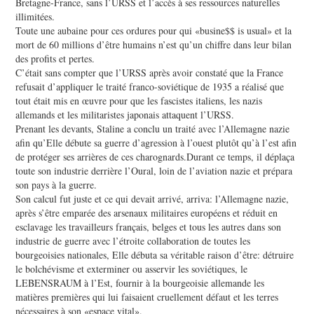
Bretagne-France, sans l’URSS et l’accès à ses ressources naturelles
illimitées.
Toute une aubaine pour ces ordures pour qui «busine$$ is usual» et la
mort de 60 millions d’être humains n’est qu’un chiffre dans leur bilan
des profits et pertes.
C’était sans compter que l’URSS après avoir constaté que la France
refusait d’appliquer le traité franco-soviétique de 1935 a réalisé que
tout était mis en œuvre pour que les fascistes italiens, les nazis
allemands et les militaristes japonais attaquent l’URSS.
Prenant les devants, Staline a conclu un traité avec l’Allemagne nazie
afin qu’Elle débute sa guerre d’agression à l’ouest plutôt qu’à l’est afin
de protéger ses arrières de ces charognards.Durant ce temps, il déplaça
toute son industrie derrière l’Oural, loin de l’aviation nazie et prépara
son pays à la guerre.
Son calcul fut juste et ce qui devait arrivé, arriva: l’Allemagne nazie,
après s’être emparée des arsenaux militaires européens et réduit en
esclavage les travailleurs français, belges et tous les autres dans son
industrie de guerre avec l’étroite collaboration de toutes les
bourgeoisies nationales, Elle débuta sa véritable raison d’être: détruire
le bolchévisme et exterminer ou asservir les soviétiques, le
LEBENSRAUM à l’Est, fournir à la bourgeoisie allemande les
matières premières qui lui faisaient cruellement défaut et les terres
nécessaires à son «espace vital».