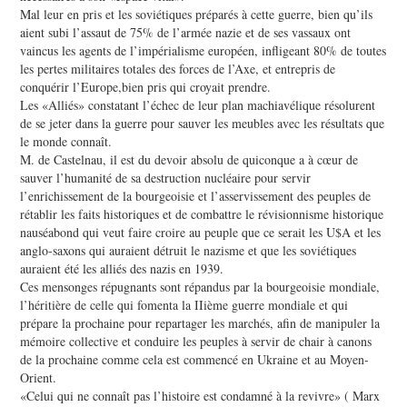
Mal leur en pris et les soviétiques préparés à cette guerre, bien qu’ils
aient subi l’assaut de 75% de l’armée nazie et de ses vassaux ont
vaincus les agents de l’impérialisme européen, infligeant 80% de toutes
les pertes militaires totales des forces de l’Axe, et entrepris de
conquérir l’Europe,bien pris qui croyait prendre.
Les «Alliés» constatant l’échec de leur plan machiavélique résolurent
de se jeter dans la guerre pour sauver les meubles avec les résultats que
le monde connaît.
M. de Castelnau, il est du devoir absolu de quiconque a à cœur de
sauver l’humanité de sa destruction nucléaire pour servir
l’enrichissement de la bourgeoisie et l’asservissement des peuples de
rétablir les faits historiques et de combattre le révisionnisme historique
nauséabond qui veut faire croire au peuple que ce serait les U$A et les
anglo-saxons qui auraient détruit le nazisme et que les soviétiques
auraient été les alliés des nazis en 1939.
Ces mensonges répugnants sont répandus par la bourgeoisie mondiale,
l’héritière de celle qui fomenta la IIième guerre mondiale et qui
prépare la prochaine pour repartager les marchés, afin de manipuler la
mémoire collective et conduire les peuples à servir de chair à canons
de la prochaine comme cela est commencé en Ukraine et au Moyen-
Orient.
«Celui qui ne connaît pas l’histoire est condamné à la revivre» ( Marx