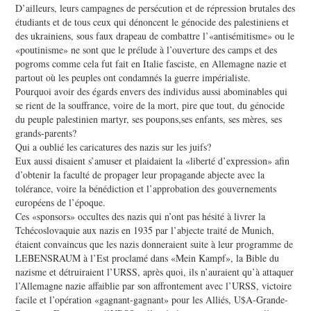
D’ailleurs, leurs campagnes de persécution et de répression brutales des
étudiants et de tous ceux qui dénoncent le génocide des palestiniens et
des ukrainiens, sous faux drapeau de combattre l’«antisémitisme» ou le
«poutinisme» ne sont que le prélude à l’ouverture des camps et des
pogroms comme cela fut fait en Italie fasciste, en Allemagne nazie et
partout où les peuples ont condamnés la guerre impérialiste.
Pourquoi avoir des égards envers des individus aussi abominables qui
se rient de la souffrance, voire de la mort, pire que tout, du génocide
du peuple palestinien martyr, ses poupons,ses enfants, ses mères, ses
grands-parents?
Qui a oublié les caricatures des nazis sur les juifs?
Eux aussi disaient s’amuser et plaidaient la «liberté d’expression» afin
d’obtenir la faculté de propager leur propagande abjecte avec la
tolérance, voire la bénédiction et l’approbation des gouvernements
européens de l’époque.
Ces «sponsors» occultes des nazis qui n’ont pas hésité à livrer la
Tchécoslovaquie aux nazis en 1935 par l’abjecte traité de Munich,
étaient convaincus que les nazis donneraient suite à leur programme de
LEBENSRAUM à l’Est proclamé dans «Mein Kampf», la Bible du
nazisme et détruiraient l’URSS, après quoi, ils n’auraient qu’à attaquer
l’Allemagne nazie affaiblie par son affrontement avec l’URSS, victoire
facile et l’opération «gagnant-gagnant» pour les Alliés, U$A-Grande-