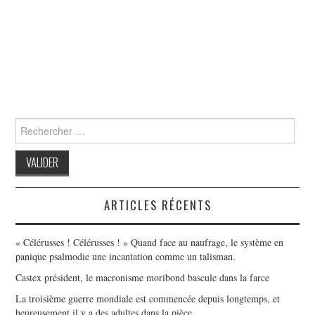
Search
for:
ARTICLES RÉCENTS
« Célérusses ! Célérusses ! » Quand face au naufrage, le système en
panique psalmodie une incantation comme un talisman.
Castex président, le macronisme moribond bascule dans la farce
La troisième guerre mondiale est commencée depuis longtemps, et
heureusement il y a des adultes dans la pièce.