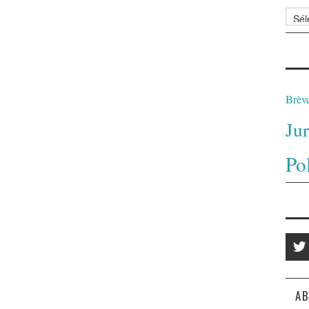
Archi
Brèv
Ju
Po
AB