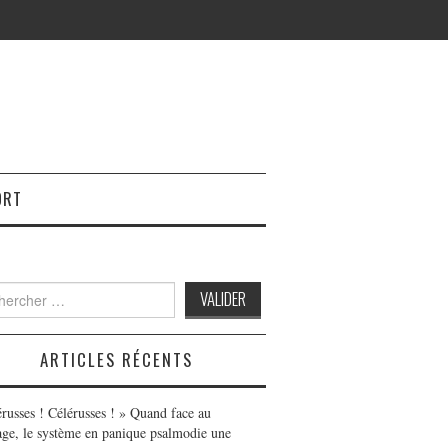
ORT
h
ARTICLES RÉCENTS
érusses ! Célérusses ! » Quand face au
age, le système en panique psalmodie une