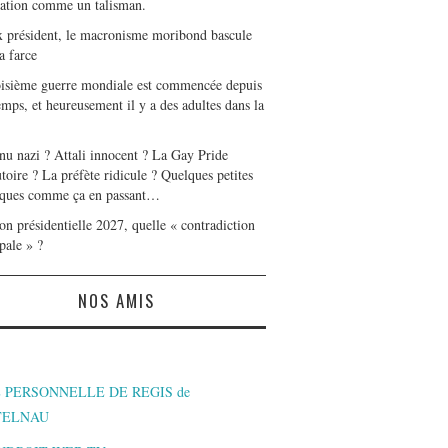
tation comme un talisman.
x président, le macronisme moribond bascule
a farce
oisième guerre mondiale est commencée depuis
mps, et heureusement il y a des adultes dans la
nu nazi ? Attali innocent ? La Gay Pride
toire ? La préfète ridicule ? Quelques petites
ques comme ça en passant…
on présidentielle 2027, quelle « contradiction
pale » ?
NOS AMIS
 PERSONNELLE DE REGIS de
TELNAU