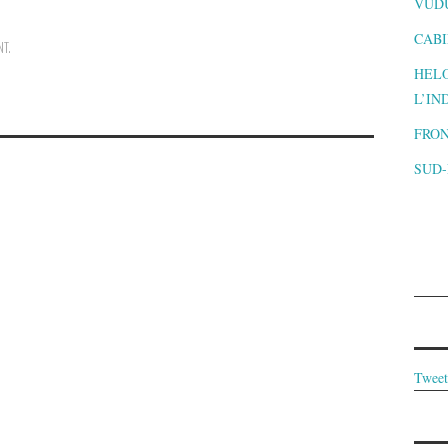
VUD
CABI
NT
.
HELO
L’IN
FRON
SUD
Tweet