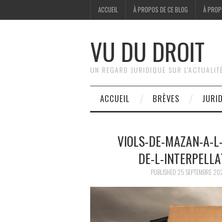
ACCUEIL
À PROPOS DE CE BLOG
À PROP
VU DU DROIT
UN REGARD JURIDIQUE SUR L'ACTUALIT
ACCUEIL
BRÈVES
JURI
VIOLS-DE-MAZAN-A-L-
DE-L-INTERPELLA
PUBLISHED
25 SEPTEMBRE 20