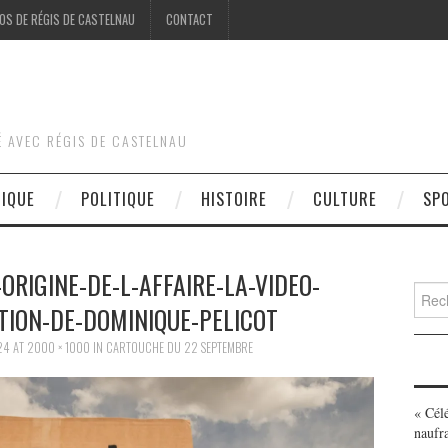
OS DE RÉGIS DE CASTELNAU
CONTACT
É AVEC RÉGIS DE CASTELNAU
DIQUE
POLITIQUE
HISTOIRE
CULTURE
SP
ORIGINE-DE-L-AFFAIRE-LA-VIDEO-
Searc
TION-DE-DOMINIQUE-PELICOT
for:
24
AT
2000 × 1000
IN
CARTOUCHE DU 22 SEPTEMBRE
« Cél
naufr