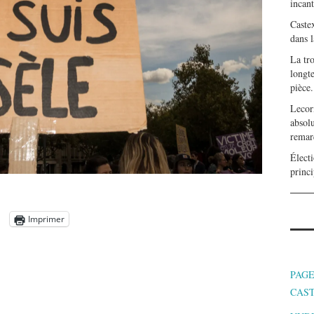
incan
Caste
dans l
La tr
longte
pièce.
Lecor
absolu
remar
Électi
princi
Imprimer
PAGE
CAS