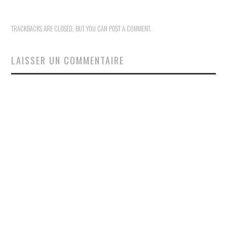
TRACKBACKS ARE CLOSED, BUT YOU CAN
POST A COMMENT
.
LAISSER UN COMMENTAIRE