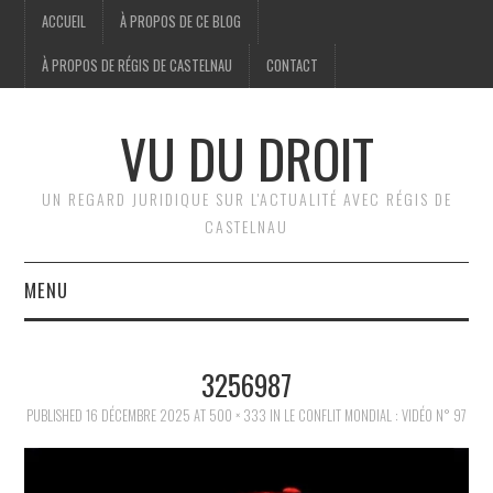
ACCUEIL
À PROPOS DE CE BLOG
À PROPOS DE RÉGIS DE CASTELNAU
CONTACT
VU DU DROIT
UN REGARD JURIDIQUE SUR L'ACTUALITÉ AVEC RÉGIS DE
CASTELNAU
MENU
ACCUEIL
3256987
BRÈVES
PUBLISHED
16 DÉCEMBRE 2025
AT
500 × 333
IN
LE CONFLIT MONDIAL : VIDÉO N° 97
JURIDIQUE