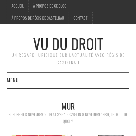
ACCUEIL
À PROPOS DE CE BLOG
À PROPOS DE RÉGIS DE CASTELNAU
CONTACT
VU DU DROIT
UN REGARD JURIDIQUE SUR L'ACTUALITÉ AVEC RÉGIS DE
CASTELNAU
MENU
ACCUEIL
MUR
BRÈVES
PUBLISHED
8 NOVEMBRE 2019
AT
3264 × 3264
IN
9 NOVEMBRE 1989, LE DEUIL DE
QUOI ?
JURIDIQUE