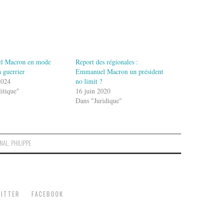
l Macron en mode
Report des régionales :
 guerrier
Emmanuel Macron un président
2024
no limit ?
itique"
16 juin 2020
Dans "Juridique"
NAL
,
PHILIPPE
ITTER
FACEBOOK