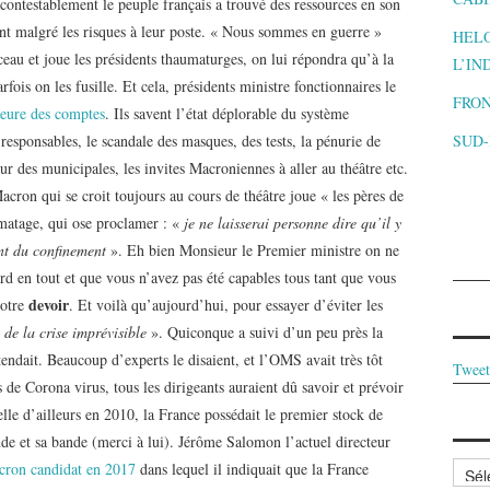
Incontestablement le peuple français a trouvé des ressources en son
ent malgré les risques à leur poste. « Nous sommes en guerre »
HELO
eau et joue les présidents thaumaturges, on lui répondra qu’à la
L’IN
fois on les fusille. Et cela, présidents ministre fonctionnaires le
FRON
eure des comptes
. Ils savent l’état déplorable du système
SUD
x responsables, le scandale des masques, des tests, la pénurie de
ur des municipales, les invites Macroniennes à aller au théâtre etc.
cron qui se croit toujours au cours de théâtre joue « les pères de
lmatage, qui ose proclamer : «
je ne laisserai personne dire qu’il y
ant du confinement
». Eh bien Monsieur le Premier ministre on ne
ard en tout et que vous n’avez pas été capables tous tant que vous
devoir
votre
. Et voilà qu’aujourd’hui, pour essayer d’éviter les
«
de la crise imprévisible
». Quiconque a suivi d’un peu près la
tendait. Beaucoup d’experts le disaient, et l’OMS avait très tôt
Tweet
 de Corona virus, tous les dirigeants auraient dû savoir et prévoir
elle d’ailleurs en 2010, la France possédait le premier stock de
e et sa bande (merci à lui). Jérôme Salomon l’actuel directeur
Archi
cron candidat en 2017
dans lequel il indiquait que la France