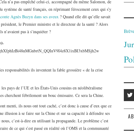
. Cela n’a pas empêché celui-ci, accompagné du même Salomon, de
du système de santé français, en réprimant férocement ceux qui s’y
aconte Agnès Buzyn dans ses aveux
? Quand elle dit qu’elle savait
 président, le Premier ministre et le directeur de la santé ? Alors
Brèv
ls n’avaient pas à s’inquiéter ?
Ju
e9-
XfphIzBi48nMGnbrtN_QQInV9I4z8X1ixBI3xbMSjh2w
Po
s responsabilités ils inventent la fable grossière « de la crise
 les pays de l’UE et les États-Unis cousins en néolibéralisme
ples cherchent fébrilement un bouc émissaire. Ce sera la Chine.
 ont menti, ils nous ont tout caché, c’est donc à cause d’eux que ce
ne illusion à se faire sur la Chine et sur sa capacité à défendre ses
AB
nous, c’est-à-dire en utilisant la propagande. Le problème c’est
traire de ce qui s’est passé en réalité où l’OMS et la communauté