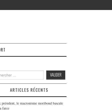
ORT
h
ARTICLES RÉCENTS
x président, le macronisme moribond bascule
a farce