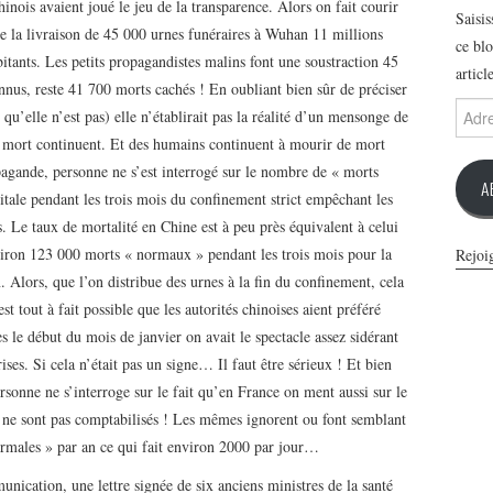
nois avaient joué le jeu de la transparence. Alors on fait courir
Saisi
e la livraison de 45 000 urnes funéraires à Wuhan 11 millions
ce blo
itants. Les petits propagandistes malins font une soustraction 45
articl
us, reste 41 700 morts cachés ! En oubliant bien sûr de préciser
Adres
 qu’elle n’est pas) elle n’établirait pas la réalité d’un mensonge de
e-
la mort continuent. Et des humains continuent à mourir de mort
mail
pagande, personne ne s’est interrogé sur le nombre de « morts
A
itale pendant les trois mois du confinement strict empêchant les
s. Le taux de mortalité en Chine est à peu près équivalent à celui
nviron 123 000 morts « normaux » pendant les trois mois pour la
Rejoi
Alors, que l’on distribue des urnes à la fin du confinement, cela
t tout à fait possible que les autorités chinoises aient préféré
s le début du mois de janvier on avait le spectacle assez sidérant
ses. Si cela n’était pas un signe… Il faut être sérieux ! Et bien
rsonne ne s’interroge sur le fait qu’en France on ment aussi sur le
ne sont pas comptabilisés ! Les mêmes ignorent ou font semblant
ormales » par an ce qui fait environ 2000 par jour…
unication, une lettre signée de six anciens ministres de la santé