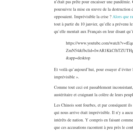
n’était pas prête pour encaisser une pandémie
poursuivre la mise en œuvre de la destruction 
opposaient. Imprévisible la crise ?
Alors que r
tout à partir du 10 janvier, qu’elle a prévenu le
qu’elle mentait aux Français en leur disant qu’i
https://www.youtube.com/watch?v=tEq
ZmN54&fbclid=IwAR1KkCfhTZUTHgh
&app=desktop
Et voilà qu’aujourd’hui, pour essayer d’éviter le
imprévisible ».
Comme tout ceci est passablement inconsistant,
austéritaire et craignant la colère de leurs peu
Les Chinois sont fourbes, et par conséquent ils
qui nous arrive était imprévisible. Il n’y a aucu
intérêts de nation. Y compris en faisant comme 
que ces accusations racontent à peu près le con