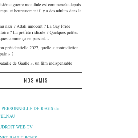
oisième guerre mondiale est commencée depuis
mps, et heureusement il y a des adultes dans la
nu nazi ? Attali innocent ? La Gay Pride
toire ? La préfète ridicule ? Quelques petites
ques comme ça en passant…
on présidentielle 2027, quelle « contradiction
pale » ?
ataille de Gaulle », un film indispensable
NOS AMIS
 PERSONNELLE DE REGIS de
TELNAU
UDROIT WEB TV
NET RAULT BOVIS