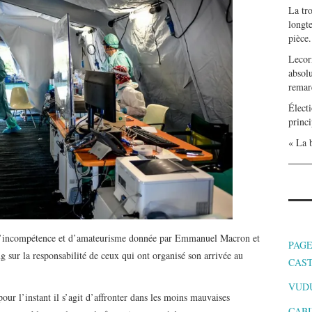
La tr
longte
pièce.
Lecor
absolu
remar
Électi
princi
« La b
 d’incompétence et d’amateurisme donnée par Emmanuel Macron et
PAGE
ong sur la responsabilité de ceux qui ont organisé son arrivée au
CAS
VUD
pour l’instant il s’agit d’affronter dans les moins mauvaises
CABI