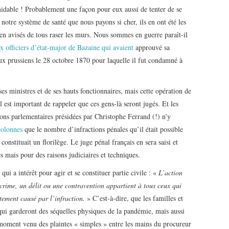
idable ! Probablement une façon pour eux aussi de tenter de se
notre système de santé que nous payons si cher, ils en ont été les
bien avisés de tous raser les murs. Nous sommes en guerre paraît-il
x officiers d’état-major de Bazaine qui avaient
approuvé sa
aux prussiens le 28 octobre 1870 pour laquelle il fut condamné à
s ministres et de ses hauts fonctionnaires, mais cette opération de
il est important de rappeler que ces gens-là seront jugés. Et les
ons parlementaires présidées par Christophe Ferrand (!) n’y
colonnes
que le nombre d’infractions pénales qu’il était possible
constituait un florilège. Le juge pénal français en sera saisi et
es mais pour des raisons judiciaires et techniques.
qui a intérêt pour agir et se constituer partie civile : «
L’action
rime, un délit ou une contravention appartient à tous ceux qui
ement causé par l’infraction.
» C’est-à-dire, que les familles et
qui garderont des séquelles physiques de la pandémie, mais aussi
moment venu des plaintes « simples » entre les mains du procureur