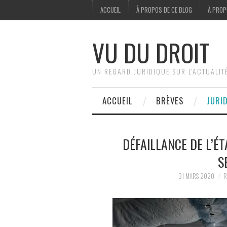
ACCUEIL
À PROPOS DE CE BLOG
À PROP
VU DU DROIT
UN REGARD JURIDIQUE SUR L'ACTUALIT
ACCUEIL
BRÈVES
JURI
DÉFAILLANCE DE L’É
S
31 MARS 2020
R