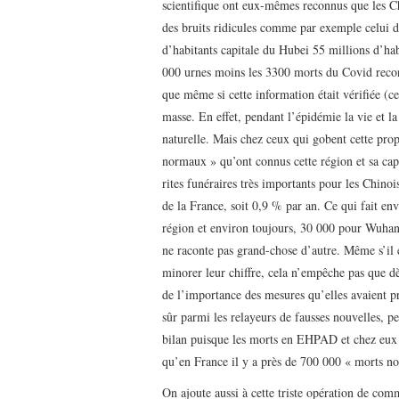
scientifique ont eux-mêmes reconnus que les Chi
des bruits ridicules comme par exemple celui d
d’habitants capitale du Hubei 55 millions d’hab
000 urnes moins les 3300 morts du Covid reconn
que même si cette information était vérifiée (ce
masse. En effet, pendant l’épidémie la vie et 
naturelle. Mais chez ceux qui gobent cette pro
normaux » qu’ont connus cette région et sa cap
rites funéraires très importants pour les Chinoi
de la France, soit 0,9 % par an. Ce qui fait e
région et environ toujours, 30 000 pour Wuhan. 
ne raconte pas grand-chose d’autre. Même s’il es
minorer leur chiffre, cela n’empêche pas que dè
de l’importance des mesures qu’elles avaient pri
sûr parmi les relayeurs de fausses nouvelles, pe
bilan puisque les morts en EHPAD et chez eux 
qu’en France il y a près de 700 000 « morts n
On ajoute aussi à cette triste opération de comm