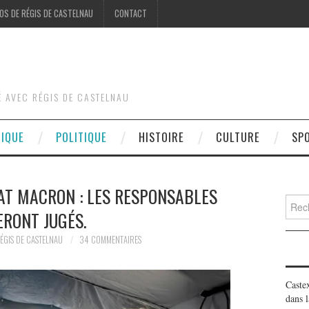
OS DE RÉGIS DE CASTELNAU
CONTACT
É AVEC RÉGIS DE CASTELNAU
DIQUE
POLITIQUE
HISTOIRE
CULTURE
SP
TAT MACRON : LES RESPONSABLES
Searc
ERONT JUGÉS.
for:
ÉGIS DE CASTELNAU
34 COMMENTAIRES
Caste
dans l