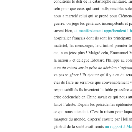
conditions le défi de la catastrophe sanitaire. 
sein pour que ceux qui sont indispensables soi
nous a martelé celui qui se prend pour Clémenc
guerre, on juge les généraux incompétents et par
savent bien,
et manifestement appréhendent l’h
hospitalier français dont ils sont les principau
matériel, les mensonges, le criminel premier to
etc, n’en jetez plus ! Malgré cela, Emmanuel Ma
la nation » et délègue Édouard Philippe au co
a eu du retard sur la prise de décision s’agiss
va pas se gêner ! Et ajouter qu’il y a eu du ret
êtes de faire ne serait-ce que convenablement 
responsabilités ils inventent la fable grossière 
crise déclenchée en Chine savait ce qui nous at
lancé l’alerte. Depuis les précédentes épidémies
ce qui nous attendait. C’est la raison pour laqu
masques du monde, dispersé ensuite par Holland
général de la santé avait remis
un rapport à Ma