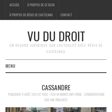
ACCUEIL
À PROPOS DE CE BLOG
À PROPOS DE RÉGIS DE CASTELNAU
CONTACT
VU DU DROIT
UN REGARD JURIDIQUE SUR L'ACTUALITÉ AVEC RÉGIS DE
CASTELNAU
MENU
ACCUEIL
CASSANDRE
BRÈVES
PUBLISHED
11 AOÛT 2021
AT
1000 × 500
IN
MANIFS ANTI-PASSE : CONSIDÉRATIONS
SUR UNE PANCARTE
JURIDIQUE