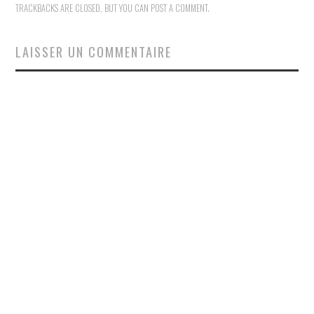
TRACKBACKS ARE CLOSED, BUT YOU CAN
POST A COMMENT
.
LAISSER UN COMMENTAIRE