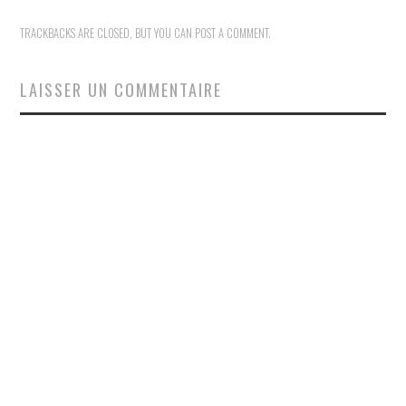
TRACKBACKS ARE CLOSED, BUT YOU CAN
POST A COMMENT
.
LAISSER UN COMMENTAIRE