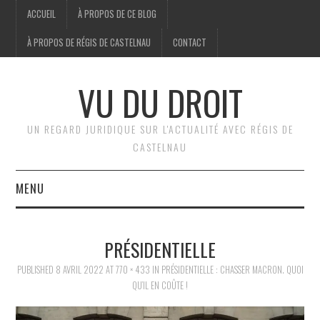
ACCUEIL
À PROPOS DE CE BLOG
À PROPOS DE RÉGIS DE CASTELNAU
CONTACT
VU DU DROIT
UN REGARD JURIDIQUE SUR L'ACTUALITÉ AVEC RÉGIS DE
CASTELNAU
MENU
ACCUEIL
PRÉSIDENTIELLE
BRÈVES
PUBLISHED
8 AVRIL 2022
AT
770 × 433
IN
PRÉSIDENTIELLE : CHASSER MACRON. QUOI
QU’IL EN COÛTE !
JURIDIQUE