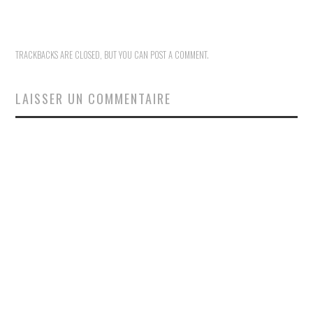
TRACKBACKS ARE CLOSED, BUT YOU CAN
POST A COMMENT
.
LAISSER UN COMMENTAIRE