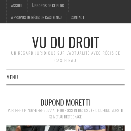
ACCUEIL
À PROPOS DE CE BLOG
À PROPOS DE RÉGIS DE CASTELNAU
CONTACT
VU DU DROIT
UN REGARD JURIDIQUE SUR L'ACTUALITÉ AVEC RÉGIS DE
CASTELNAU
MENU
ACCUEIL
DUPOND MORETTI
BRÈVES
PUBLISHED
14 NOVEMBRE 2022
AT
1400 × 933
IN
JUSTICE : ÉRIC DUPOND-MORETTI
SE MET AU DÉSTOCKAGE
JURIDIQUE