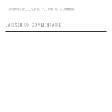
TRACKBACKS ARE CLOSED, BUT YOU CAN
POST A COMMENT
.
LAISSER UN COMMENTAIRE