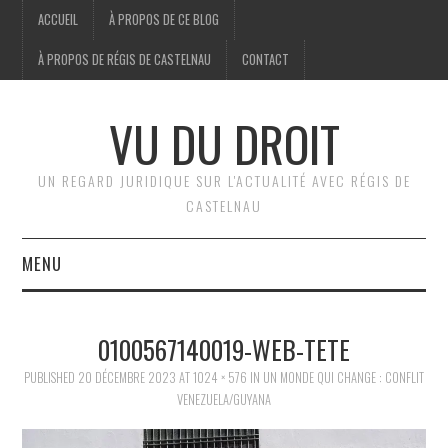
ACCUEIL
À PROPOS DE CE BLOG
À PROPOS DE RÉGIS DE CASTELNAU
CONTACT
VU DU DROIT
UN REGARD JURIDIQUE SUR L'ACTUALITÉ AVEC RÉGIS DE
CASTELNAU
MENU
ACCUEIL
0100567140019-WEB-TETE
BRÈVES
PUBLISHED
20 DÉCEMBRE 2023
AT
1024 × 576
IN
UN MONDE QUI CHANGE : CONFLIT
VENEZUELA/GUYANA
JURIDIQUE