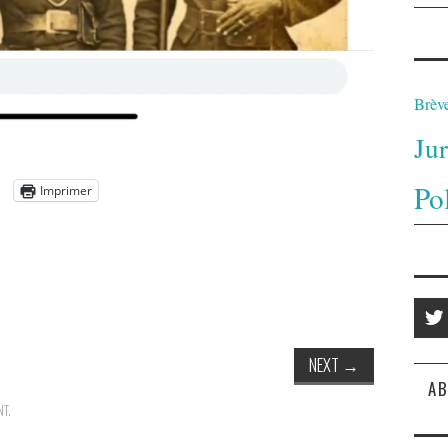
Brèv
Ju
Po
Imprimer
NEXT
→
AB
NT
.