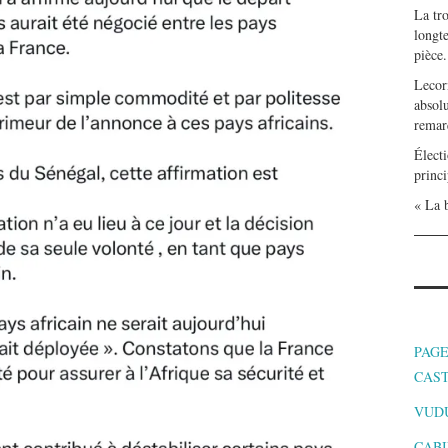
La tr
longte
pièce.
Lecor
absolu
remar
Électi
princi
« La b
PAGE
CAS
VUD
CABI