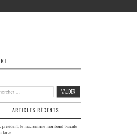
ORT
h
ARTICLES RÉCENTS
x président, le macronisme moribond bascule
a farce