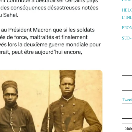
HELO
L’IN
FRON
SUD
Tweet
Archi