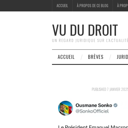
ACCUEIL
À PROPOS DE CE BLOG
À PROP
VU DU DROIT
UN REGARD JURIDIQUE SUR L'ACTUALIT
ACCUEIL
BRÈVES
JURI
PUBLISHED
7 JANVIER 202