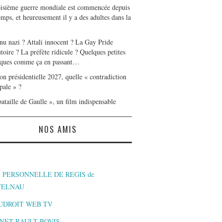
oisième guerre mondiale est commencée depuis
mps, et heureusement il y a des adultes dans la
nu nazi ? Attali innocent ? La Gay Pride
toire ? La préfète ridicule ? Quelques petites
ques comme ça en passant…
on présidentielle 2027, quelle « contradiction
pale » ?
ataille de Gaulle », un film indispensable
NOS AMIS
 PERSONNELLE DE REGIS de
TELNAU
UDROIT WEB TV
NET RAULT BOVIS