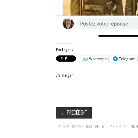
Partager :
WhatsApp
Telegram
J’aime ça :
←
PRECÉDENT
TRACKBACKS ARE CLOSED, BUT YOU CAN
POST A COMME