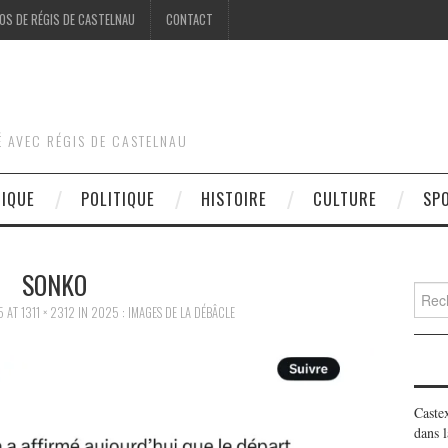
OS DE RÉGIS DE CASTELNAU
CONTACT
É AVEC RÉGIS DE CASTELNAU
DIQUE
POLITIQUE
HISTOIRE
CULTURE
SP
SONKO
Searc
for:
5
AT
1311 × 2312
IN
2025 : IMAGES DE LA DÉBÂCLE
Caste
dans l