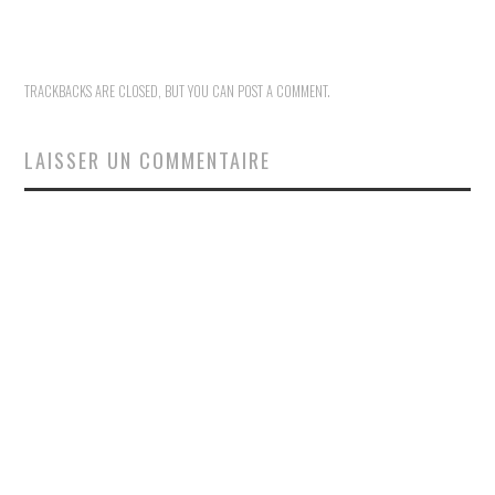
TRACKBACKS ARE CLOSED, BUT YOU CAN
POST A COMMENT
.
LAISSER UN COMMENTAIRE