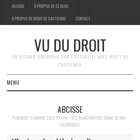
ACCUEIL
À PROPOS DE CE BLOG
À PROPOS DE RÉGIS DE CASTELNAU
CONTACT
VU DU DROIT
UN REGARD JURIDIQUE SUR L'ACTUALITÉ AVEC RÉGIS DE
CASTELNAU
MENU
ACCUEIL
ABCISSE
BRÈVES
PUBLISHED
10 JANVIER 2025
AT
1290 × 872
IN
DÉCONFITURE D’ANNE DE KIEV :
CÉLÉRUSSES !
JURIDIQUE