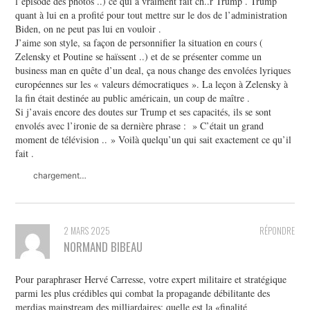
l’épisode des photos ..) ce qui a vraiment fait ch..r Trump . Trump
quant à lui en a profité pour tout mettre sur le dos de l’administration
Biden, on ne peut pas lui en vouloir .
J’aime son style, sa façon de personnifier la situation en cours (
Zelensky et Poutine se haïssent ..) et de se présenter comme un
business man en quête d’un deal, ça nous change des envolées lyriques
européennes sur les « valeurs démocratiques ». La leçon à Zelensky à
la fin était destinée au public américain, un coup de maître .
Si j’avais encore des doutes sur Trump et ses capacités, ils se sont
envolés avec l’ironie de sa dernière phrase : » C’était un grand
moment de télévision .. » Voilà quelqu’un qui sait exactement ce qu’il
fait .
chargement…
2 MARS 2025
RÉPONDRE
NORMAND BIBEAU
Pour paraphraser Hervé Carresse, votre expert militaire et stratégique
parmi les plus crédibles qui combat la propagande débilitante des
merdias mainstream des milliardaires: quelle est la «finalité