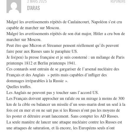
2 MARS 2025
RÉPONDRE
D'ARAS
Malgré les avertissements répètés de Caulaincourt, Napoléon s’est cru
capable de marcher sur Moscou.
Malgré les avertissements répètés de son état major, Hitler a cru bon de
marcher sur Moscou.
Peut être que Micron et Streamer pensent réellement qu’ils peuvent
faire peur aux Russes sans le parapluie US.
Je lis(peu) la presse française et je suis consterné : un mélange de Paris
printemps 1812 et Berlin printemps 1941.
Ces connards sont entrain de se gargariser de l’arsenal nucléaire des
Français et des Anglais » petits mais capables d’infliger des
dommages irréparables à la Russie ».
Quelles truffes.
Les Anglais ne peuvent pas y toucher sans l’accord US.
Les Français doivent approcher un rafale ou un mirage à moins de 300
km de la cible ou balancer un missile d’un sous-marin dont un seul à la
fois est en mer et on ne sait pas si les Russes n’ont pas les moyens de
les poster et détruire avant lancement. Sans compter les AD Russes.
La seule manière de lancer une attaque nucléaire contre les Russes est
une attaques de saturation, et là encore, les Européens seuls n’ont