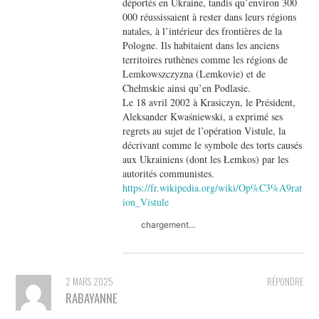
déportés en Ukraine, tandis qu’environ 300
000 réussissaient à rester dans leurs régions
natales, à l’intérieur des frontières de la
Pologne. Ils habitaient dans les anciens
territoires ruthènes comme les régions de
Lemkowszczyzna (Lemkovie) et de
Chełmskie ainsi qu’en Podlasie.
Le 18 avril 2002 à Krasiczyn, le Président,
Aleksander Kwaśniewski, a exprimé ses
regrets au sujet de l’opération Vistule, la
décrivant comme le symbole des torts causés
aux Ukrainiens (dont les Łemkos) par les
autorités communistes.
https://fr.wikipedia.org/wiki/Op%C3%A9rat
ion_Vistule
chargement…
2 MARS 2025
RÉPONDRE
RABAYANNE