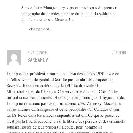
Sans oublier Montgomery « premieres lignes du premier
paragraphe du premier chapitre du manuel du soldat : ne
jamais marcher sue Moscou ! »
chargement…
2 MARS 2025
RÉPONDRE
BARBAROV
Trump est un président « normal »…Issu des années 1970, avec ce
qu’elles avaient de génial…Détruite par les abrutis européens et
Reagan…Retour en arrière dans la débilité droitarde (Et
Mitterrandienne) de l’époque. Conservatisme à la con. C’est à dire
surtout conserver la merde. Et coté gauche promulguer l’hyper merde.
Trump ne m’étonne pas, ce qui m’étonne, c’est Zelinsky, Macron, et
autres allumés du transgenre et de la pédophilie (Cf Candace Owen)
Le Dr Reich dans les années cinquante avait dit: Ce qui se passe, ce
n’est pas la liberté sexuelle, c’est la liberté des pervers et des criminels
soudain libérés de leur prison (« Ecoute, petit homme »)
Ce qui n’a rien à voir avec Mai 68…Au contraire les pervers au