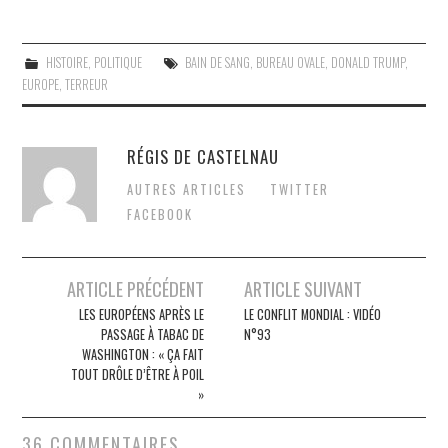
HISTOIRE
,
POLITIQUE
BAIN DE SANG
,
BUREAU OVALE
,
DONALD TRUMP
,
EUROPE
,
TERREUR
RÉGIS DE CASTELNAU
AUTRES ARTICLES
TWITTER
FACEBOOK
Post
ARTICLE PRÉCÉDENT
ARTICLE SUIVANT
navigation
LES EUROPÉENS APRÈS LE
LE CONFLIT MONDIAL : VIDÉO
PASSAGE À TABAC DE
N°93
WASHINGTON : « ÇA FAIT
TOUT DRÔLE D’ÊTRE À POIL
»
36 COMMENTAIRES