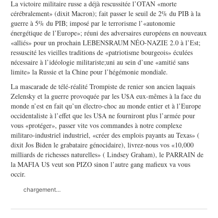
La victoire militaire russe a déjà rescussitée l’OTAN «morte
cérébralement» (dixit Macron); fait passer le seuil de 2% du PIB à la
guerre à 5% du PIB; imposé par le terrorisme l’«autonomie
énergétique de l’Europe»; réuni des adversaires européens en nouveaux
«alliés» pour un prochain LEBENSRAUM NÉO-NAZIE 2.0 à l’Est;
ressuscité les vieilles traditions de «patriotisme bourgeois» éculées
nécessaire à l’idéologie militariste;uni au sein d’une «amitié sans
limite» la Russie et la Chine pour l’hégémonie mondiale.
La mascarade de télé-réalité Trompiste de renier son ancien laquais
Zelensky et la guerre provoquée par les U$A eux-mêmes à la face du
monde n’est en fait qu’un électro-choc au monde entier et à l’Europe
occidentaliste à l’effet que les U$A ne fourniront plus l’armée pour
vous «protéger», passer vite vos commandes à notre complexe
militaro-industriel industriel, «créer des emplois payants au Texas» (
dixit Jos Biden le grabataire génocidaire), livrez-nous vos «10,000
milliards de richesses naturelles» ( Lindsey Graham), le PARRAIN de
la MAFIA U$ veut son PIZO sinon l’autre gang mafieux va vous
occir.
chargement…