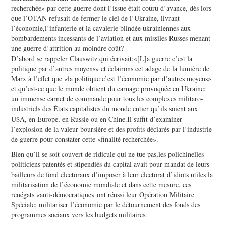
recherchée» par cette guerre dont l’issue était couru d’avance, dès lors
que l’OTAN refusait de fermer le ciel de l’Ukraine, livrant
l’économie,l’infanterie et la cavalerie blindée ukrainiennes aux
bombardements incessants de l’aviation et aux missiles Russes menant
une guerre d’attrition au moindre coût?
D’abord se rappeler Clauswitz qui écrivait:«[L]a guerre c’est la
politique par d’autres moyens» et éclairons cet adage de la lumière de
Marx à l’effet que «la politique c’est l’économie par d’autres moyens»
et qu’est-ce que le monde obtient du carnage provoquée en Ukraine:
un immense carnet de commande pour tous les complexes militaro-
industriels des États capitalistes du monde entier qu’ils soient aux
U$A, en Europe, en Russie ou en Chine.Il suffit d’examiner
l’explosion de la valeur boursière et des profits déclarés par l’industrie
de guerre pour constater cette «finalité recherchée».
Bien qu’il se soit couvert de ridicule qui ne tue pas,les polichinelles
politiciens patentés et stipendiés du capital avait pour mandat de leurs
bailleurs de fond électoraux d’imposer à leur électorat d’idiots utiles la
militarisation de l’économie mondiale et dans cette mesure, ces
renégats «anti-démocratique» ont réussi leur Opération Militaire
Spéciale: militariser l’économie par le détournement des fonds des
programmes sociaux vers les budgets militaires.