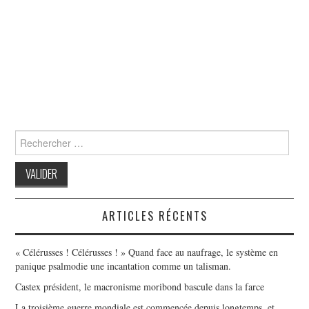
Search
for:
ARTICLES RÉCENTS
« Célérusses ! Célérusses ! » Quand face au naufrage, le système en
panique psalmodie une incantation comme un talisman.
Castex président, le macronisme moribond bascule dans la farce
La troisième guerre mondiale est commencée depuis longtemps, et