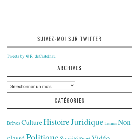
SUIVEZ-MOI SUR TWITTER
Tweets by @R_deCastelnau
ARCHIVES
Archives
CATÉGORIES
Juridique
Histoire
Non
Culture
Brèves
Les amis
Politique
classé
Vidéo
Société
Sport