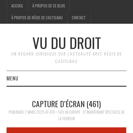
ACCUEIL
À PROPOS DE CE BLOG
À PROPOS DE RÉGIS DE CASTELNAU
CONTACT
VU DU DROIT
UN REGARD JURIDIQUE SUR L'ACTUALITÉ AVEC RÉGIS DE
CASTELNAU
MENU
ACCUEIL
CAPTURE D’ÉCRAN (461)
BRÈVES
PUBLISHED
2 MARS 2025
AT
876 × 565
IN
EUROPE : ET MAINTENANT SPECTACLE DE
LA TERREUR
JURIDIQUE