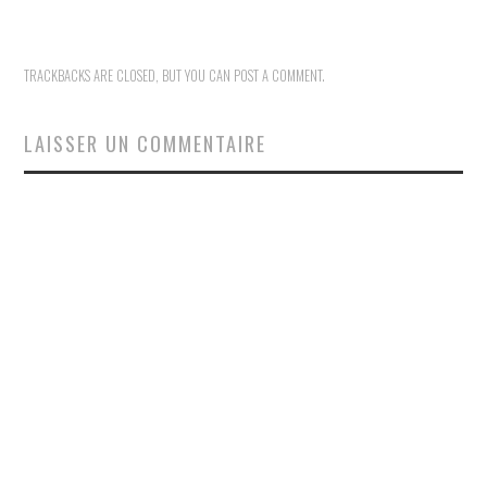
TRACKBACKS ARE CLOSED, BUT YOU CAN
POST A COMMENT
.
LAISSER UN COMMENTAIRE