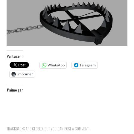
POLITIQUE
HISTOIRE
CULTURE
SPORT
Partager :
WhatsApp
Telegram
Imprimer
J’aime ça :
TRACKBACKS ARE CLOSED, BUT YOU CAN
POST A COMMENT
.