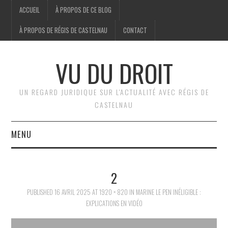
ACCUEIL
À PROPOS DE CE BLOG
À PROPOS DE RÉGIS DE CASTELNAU
CONTACT
VU DU DROIT
UN REGARD JURIDIQUE SUR L'ACTUALITÉ AVEC RÉGIS DE
CASTELNAU
MENU
ACCUEIL
2
BRÈVES
PUBLISHED
16 AVRIL 2025
AT
1920 × 820
IN
MARINE LE PEN INÉLIGIBLE :
EXPLICATIONS EN VIDÉO
JURIDIQUE