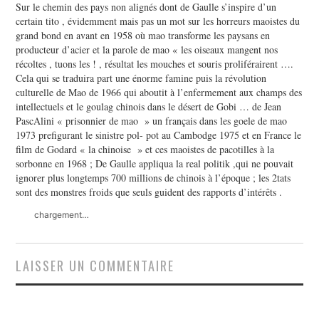
Sur le chemin des pays non alignés dont de Gaulle s’inspire d’un
certain tito , évidemment mais pas un mot sur les horreurs maoistes du
grand bond en avant en 1958 où mao transforme les paysans en
producteur d’acier et la parole de mao « les oiseaux mangent nos
récoltes , tuons les ! , résultat les mouches et souris proliférairent ….
Cela qui se traduira part une énorme famine puis la révolution
culturelle de Mao de 1966 qui aboutit à l’enfermement aux champs des
intellectuels et le goulag chinois dans le désert de Gobi … de Jean
PascAlini « prisonnier de mao » un français dans les goele de mao
1973 prefigurant le sinistre pol- pot au Cambodge 1975 et en France le
film de Godard « la chinoise » et ces maoistes de pacotilles à la
sorbonne en 1968 ; De Gaulle appliqua la real politik ,qui ne pouvait
ignorer plus longtemps 700 millions de chinois à l’époque ; les 2tats
sont des monstres froids que seuls guident des rapports d’intérêts .
chargement…
LAISSER UN COMMENTAIRE