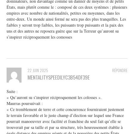
dominateurs, non davantage comme un damier de moyens et de petits
États, mais plutôt comme le : composé de ces deux systèmes : plusieurs
empires avec nombre de nationalités, petites ou moyennes, dans les
entre-deux. Un monde ainsi formé ne sera pas des plus tranquilles. Les
faibles y seront trop faibles, les puissants trop puissants et la paix des
uns et des autres ne reposera guère que sur la Terreur qu’auront su
s’inspirer réciproquement les comosses
22 JUIN 2025
RÉPONDRE
MENTALITYSPEEDILYC3B54DF39E
Suite :
« Qu’auront su s’inspirer réciproquement les colosses ».
Maurras poursuivait :
« Ce tremblement de terre et cette concurrence fourniraient justement
le terrain favorable et le juste champ d’élection sur lequel une France
pourrait manoeuvrer avec facilité et franchise du seul fait qu’elle se
trouverait par sa taille et par sa structure, très heureusement établie à
égale distance des empires géants et de la poussière des petits États