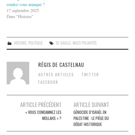
rendez-vous manqué ?
17 septembre 2025
Dans "Histoire"
HISTOIRE
,
POLITIQUE
DE GAULLE
,
MULTI POLARITÉS
RÉGIS DE CASTELNAU
AUTRES ARTICLES
TWITTER
FACEBOOK
Post
ARTICLE PRÉCÉDENT
ARTICLE SUIVANT
navigation
« VOUS CONDAMNEZ LES
GÉNOCIDE D’ISRAËL EN
MOLLAHS » ?
PALESTINE : LE PIÈGE DU
DÉBAT HISTORIQUE