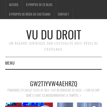
ACCUEIL
À PROPOS DE CE BLOG
À PROPOS DE RÉGIS DE CASTELNAU
CONTACT
VU DU DROIT
UN REGARD JURIDIQUE SUR L'ACTUALITÉ AVEC RÉGIS DE
CASTELNAU
MENU
ACCUEIL
GW2TIYVW4AEHRZQ
BRÈVES
PUBLISHED
29 JUILLET 2025
AT
963 × 547
IN
GÉNOCIDE DE GAZA : « CAR ILS ONT
SEMÉ LE VENT, ILS MOISSONNERONT LA TEMPÊTE. »
JURIDIQUE