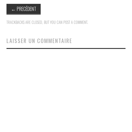
←
PRECÉDENT
TRACKBACKS ARE CLOSED, BUT YOU CAN
POST A COMMENT
.
LAISSER UN COMMENTAIRE