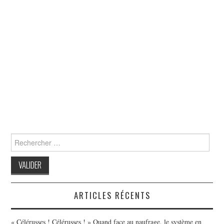
Search
for:
ARTICLES RÉCENTS
« Célérusses ! Célérusses ! » Quand face au naufrage, le système en