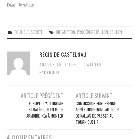
Dans "Juridique"
POLITIQUE
,
SOCIÉTÉ
DIFFAMATION
,
PROCÉDURE BÂILLON
,
SOUTIEN
RÉGIS DE CASTELNAU
AUTRES ARTICLES
TWITTER
FACEBOOK
Post
ARTICLE PRÉCÉDENT
ARTICLE SUIVANT
navigation
EUROPE : L’AUTONOMIE
COMMISSION EUROPÉENNE :
STRATÉGIQUE EN MODE
APRÈS MOGHERINI, AU TOUR
ARMOIRE IKEA À MONTER
DE KALLAS DE PASSER AU
TOURNIQUET ?
4 COMMENTAIRES