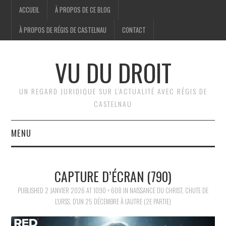
ACCUEIL
À PROPOS DE CE BLOG
À PROPOS DE RÉGIS DE CASTELNAU
CONTACT
VU DU DROIT
UN REGARD JURIDIQUE SUR L'ACTUALITÉ AVEC RÉGIS DE
CASTELNAU
MENU
ACCUEIL
CAPTURE D’ÉCRAN (790)
BRÈVES
PUBLISHED
2 JANVIER 2026
AT
1090 × 608
IN
NAISSANCE DU CHRIST, CHUTE DE
L’URSS, D’UN 25 DÉCEMBRE À L’AUTRE (2E PARTIE)
JURIDIQUE