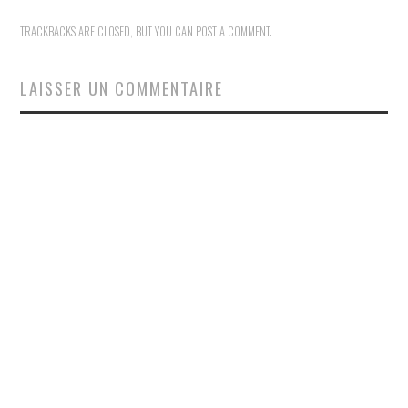
TRACKBACKS ARE CLOSED, BUT YOU CAN
POST A COMMENT
.
LAISSER UN COMMENTAIRE