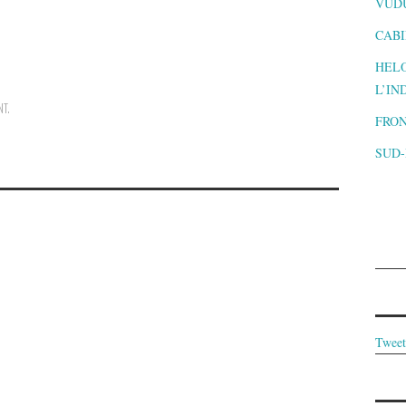
VUD
CABI
HELO
L’IN
NT
.
FRON
SUD
Tweet