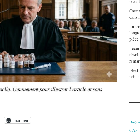
incan
Caste
dans l
La tr
longte
pièce.
Lecor
absolu
remar
Électi
princi
Imprimer
PAGE
CAS