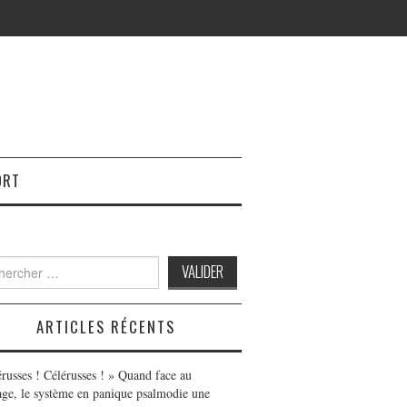
ORT
h
ARTICLES RÉCENTS
érusses ! Célérusses ! » Quand face au
age, le système en panique psalmodie une