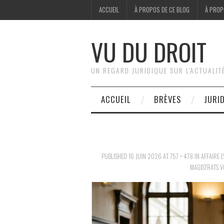
ACCUEIL
À PROPOS DE CE BLOG
À PROP
VU DU DROIT
UN REGARD JURIDIQUE SUR L'ACTUALIT
ACCUEIL
BRÈVES
JURI
PUBLISHED
16 JUIN 2026
AT
757 × 478
IN
AFFAIRE 
MAGISTRATS V