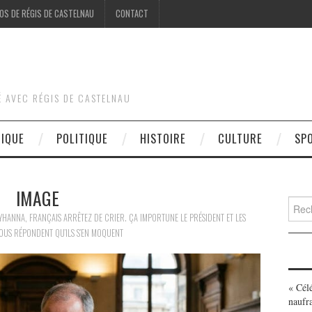
OS DE RÉGIS DE CASTELNAU
CONTACT
É AVEC RÉGIS DE CASTELNAU
DIQUE
POLITIQUE
HISTOIRE
CULTURE
SP
IMAGE
Searc
for:
LYHANNA, FRANÇAIS ARRÊTEZ DE CRIER. ÇA IMPORTUNE LE PRÉSIDENT ET LES
OUS RÉPONDENT QU’ILS S’EN MOQUENT
« Cél
naufr