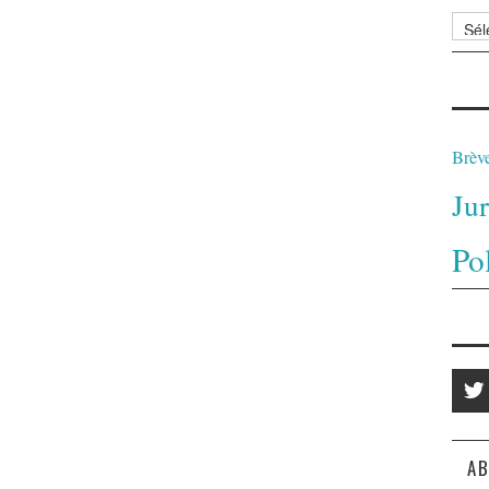
Archi
Brèv
Ju
Po
AB