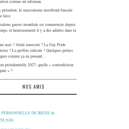
tation comme un talisman.
x président, le macronisme moribond bascule
a farce
oisième guerre mondiale est commencée depuis
mps, et heureusement il y a des adultes dans la
nu nazi ? Attali innocent ? La Gay Pride
toire ? La préfète ridicule ? Quelques petites
ques comme ça en passant…
on présidentielle 2027, quelle « contradiction
pale » ?
NOS AMIS
 PERSONNELLE DE REGIS de
TELNAU