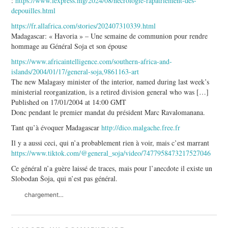
:
https://www.lexpress.mg/2024/08/necrologie-rapatriement-des-
depouilles.html
https://fr.allafrica.com/stories/202407310339.html
Madagascar: « Havoria » – Une semaine de communion pour rendre
hommage au Général Soja et son épouse
https://www.africaintelligence.com/southern-africa-and-
islands/2004/01/17/general-soja,9861163-art
The new Malagasy minister of the interior, named during last week’s
ministerial reorganization, is a retired division general who was […]
Published on 17/01/2004 at 14:00 GMT
Donc pendant le premier mandat du président Marc Ravalomanana.
Tant qu’à évoquer Madagascar
http://dico.malgache.free.fr
Il y a aussi ceci, qui n’a probablement rien à voir, mais c’est marrant
https://www.tiktok.com/@general_soja/video/7477958473217527046
Ce général n’a guère laissé de traces, mais pour l’anecdote il existe un
Slobodan Šoja, qui n’est pas général.
chargement…