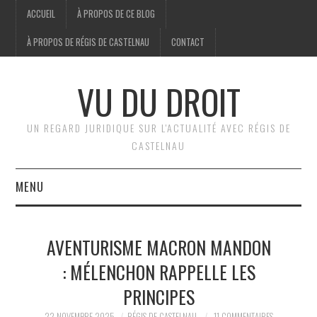
ACCUEIL
À PROPOS DE CE BLOG
À PROPOS DE RÉGIS DE CASTELNAU
CONTACT
VU DU DROIT
UN REGARD JURIDIQUE SUR L'ACTUALITÉ AVEC RÉGIS DE
CASTELNAU
MENU
ACCUEIL
AVENTURISME MACRON MANDON
BRÈVES
: MÉLENCHON RAPPELLE LES
PRINCIPES
JURIDIQUE
22 NOVEMBRE 2025
RÉGIS DE CASTELNAU
11 COMMENTAIRES