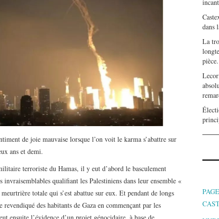
incan
Caste
dans l
La tr
longte
pièce.
Lecor
absolu
remar
Électi
princi
entiment de joie mauvaise lorsque l’on voit le karma s’abattre sur
eux ans et demi.
ilitaire terroriste du Hamas, il y eut d’abord le basculement
s invraisemblables qualifiant les Palestiniens dans leur ensemble «
PAGE
eurtrière totale qui s’est abattue sur eux. Et pendant de longs
CAS
e revendiqué des habitants de Gaza en commençant par les
eut ensuite l’évidence d’un projet génocidaire, à base de