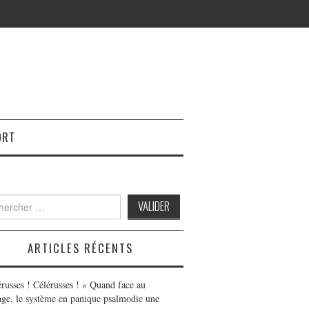
ORT
h
ARTICLES RÉCENTS
érusses ! Célérusses ! » Quand face au
age, le système en panique psalmodie une