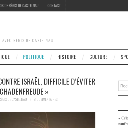
OS DE RÉGIS DE CASTELNAU
CONTACT
É AVEC RÉGIS DE CASTELNAU
DIQUE
POLITIQUE
HISTOIRE
CULTURE
SP
ONTRE ISRAËL, DIFFICILE D’ÉVITER
Searc
SCHADENFREUDE »
for:
RÉGIS DE CASTELNAU
8 COMMENTAIRES
« Cél
naufr