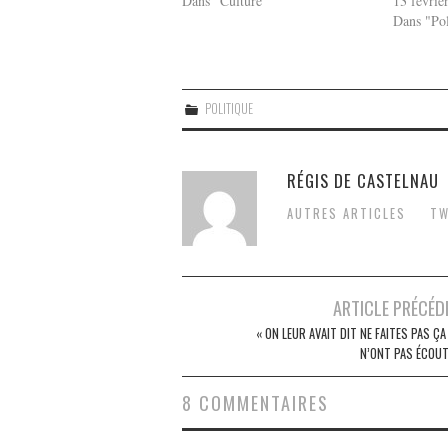
Dans "Culture"
13 févrie
Dans "Pol
POLITIQUE
RÉGIS DE CASTELNAU
AUTRES ARTICLES
TW
Post
ARTICLE PRÉCÉD
navigation
« ON LEUR AVAIT DIT NE FAITES PAS ÇA 
N’ONT PAS ÉCOUT
8 COMMENTAIRES