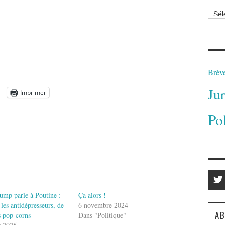
Archi
Brèv
Ju
Imprimer
Po
mp parle à Poutine :
Ça alors !
 les antidépresseurs, de
6 novembre 2024
AB
es pop-corns
Dans "Politique"