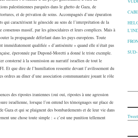
VUD
tions palestiniennes parquées dans le ghetto de Gaza, de
CABI
tortures, et de privation de soins. Accompagnés d’une épuration
 qui caractérisent le génocide au sens de l’interprétation de la
HELO
 consensus massif, par les génocidaires et leurs complices. Mais à
L’IN
 ajouter la propagande déferlant dans les pays européens. Toute
FRON
ant immédiatement qualifiée « d’antisémite » quand elle n’était pas
SUD
nçaise, éperonnée par Dupond-Moretti a donné le triste exemple.
er consterné à la soumission au narratif israélien de tout le
I. Et que dire de l’humiliation ressentie devant l’avilissement du
es ordres au dîner d’une association communautaire jouant le rôle
ences des ripostes iraniennes (oui oui, ripostes à une agression
nsure israélienne, lorsque l’on entend les témoignages sur place de
de Gaza et qui se plaignent des bombardements et de leur vie dans
Tweet
ent une chose toute simple : « c’est une punition tellement