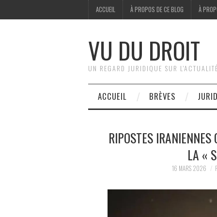
ACCUEIL
À PROPOS DE CE BLOG
À PROP
VU DU DROIT
UN REGARD JURIDIQUE SUR L'ACTUALIT
ACCUEIL
BRÈVES
JURI
RIPOSTES IRANIENNES C
LA « 
16 MARS 2026