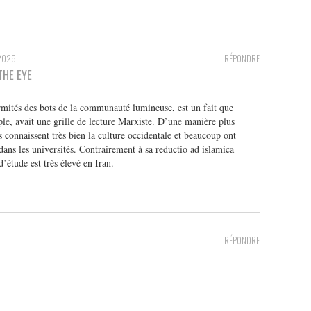
2026
RÉPONDRE
THE EYE
rmités des bots de la communauté lumineuse, est un fait que
e, avait une grille de lecture Marxiste. D’une manière plus
s connaissent très bien la culture occidentale et beaucoup ont
dans les universités. Contrairement à sa reductio ad islamica
’étude est très élevé en Iran.
RÉPONDRE