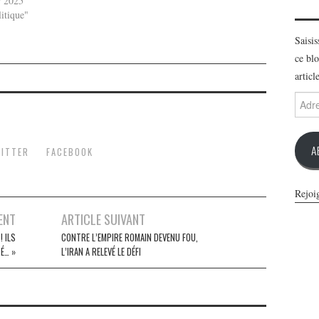
r 2025
itique"
Saisi
ce blo
articl
Adres
e-
mail
A
ITTER
FACEBOOK
Rejoi
ENT
ARTICLE SUIVANT
! ILS
CONTRE L’EMPIRE ROMAIN DEVENU FOU,
É… »
L’IRAN A RELEVÉ LE DÉFI