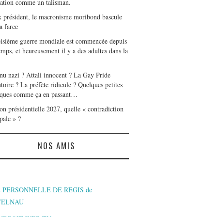
tation comme un talisman.
x président, le macronisme moribond bascule
a farce
oisième guerre mondiale est commencée depuis
mps, et heureusement il y a des adultes dans la
nu nazi ? Attali innocent ? La Gay Pride
toire ? La préfète ridicule ? Quelques petites
ques comme ça en passant…
on présidentielle 2027, quelle « contradiction
pale » ?
NOS AMIS
 PERSONNELLE DE REGIS de
TELNAU